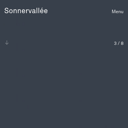
Menu
3 / 8